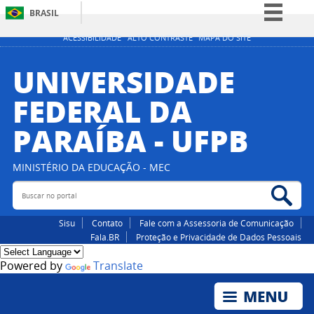
BRASIL
Simplifique!
ACESSIBILIDADE
ALTO CONTRASTE
MAPA DO SITE
Comunica BR
UNIVERSIDADE
Participe
FEDERAL DA
Acesso à informação
PARAÍBA - UFPB
Legislação
Canais
MINISTÉRIO DA EDUCAÇÃO - MEC
Buscar no portal
Bus
Sisu
Contato
Fale com a Assessoria de Comunicação
Fala.BR
Proteção e Privacidade de Dados Pessoais
Powered by
Translate