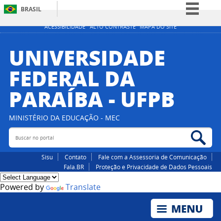
BRASIL
Simplifique!
ACESSIBILIDADE
ALTO CONTRASTE
MAPA DO SITE
Comunica BR
UNIVERSIDADE
Participe
FEDERAL DA
Acesso à informação
PARAÍBA - UFPB
Legislação
Canais
MINISTÉRIO DA EDUCAÇÃO - MEC
Buscar no portal
Bus
Sisu
Contato
Fale com a Assessoria de Comunicação
Fala.BR
Proteção e Privacidade de Dados Pessoais
Powered by
Translate