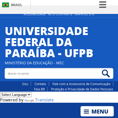
BRASIL
Simplifique!
ACESSIBILIDADE
ALTO CONTRASTE
MAPA DO SITE
Comunica BR
UNIVERSIDADE
Participe
FEDERAL DA
Acesso à informação
PARAÍBA - UFPB
Legislação
Canais
MINISTÉRIO DA EDUCAÇÃO - MEC
Buscar no portal
Bus
Sisu
Contato
Fale com a Assessoria de Comunicação
Fala.BR
Proteção e Privacidade de Dados Pessoais
Powered by
Translate