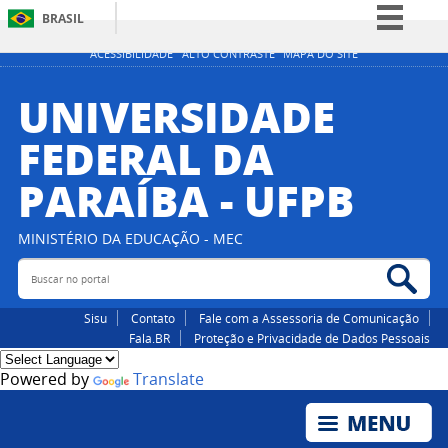
BRASIL
Simplifique!
ACESSIBILIDADE
ALTO CONTRASTE
MAPA DO SITE
Comunica BR
UNIVERSIDADE
Participe
FEDERAL DA
Acesso à informação
PARAÍBA - UFPB
Legislação
Canais
MINISTÉRIO DA EDUCAÇÃO - MEC
Buscar no portal
Bus
Sisu
Contato
Fale com a Assessoria de Comunicação
Fala.BR
Proteção e Privacidade de Dados Pessoais
Powered by
Translate