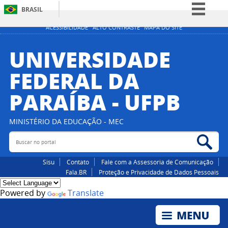
BRASIL
Simplifique!
ACESSIBILIDADE
ALTO CONTRASTE
MAPA DO SITE
Comunica BR
UNIVERSIDADE
Participe
FEDERAL DA
Acesso à informação
PARAÍBA - UFPB
Legislação
Canais
MINISTÉRIO DA EDUCAÇÃO - MEC
Buscar no portal
Bus
Sisu
Contato
Fale com a Assessoria de Comunicação
Fala.BR
Proteção e Privacidade de Dados Pessoais
Powered by
Translate