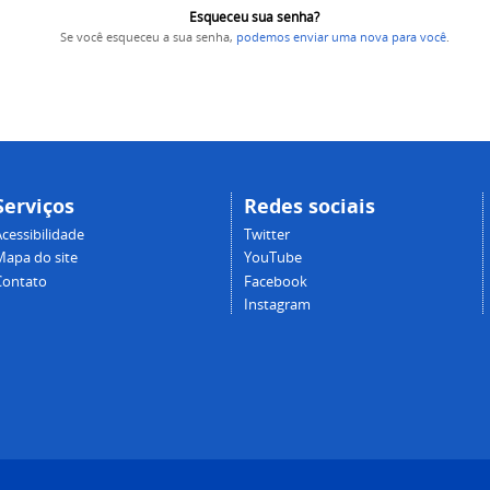
Esqueceu sua senha?
Se você esqueceu a sua senha,
podemos enviar uma nova para você
.
Serviços
Redes sociais
cessibilidade
Twitter
Mapa do site
YouTube
Contato
Facebook
Instagram