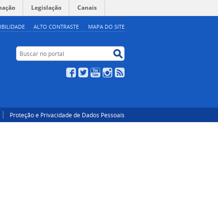
mação
Legislação
Canais
IBILIDADE
ALTO CONTRASTE
MAPA DO SITE
Buscar no portal
Buscar no portal
Facebook
Twitter
YouTube
Instagram
RSS
Proteção e Privacidade de Dados Pessoais