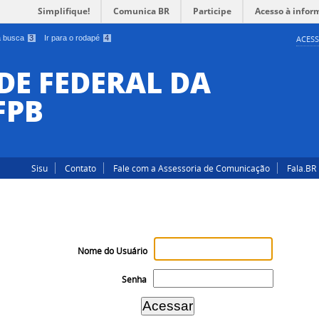
Simplifique!
Comunica BR
Participe
Acesso à infor
 a busca
3
Ir para o rodapé
4
ACESS
DE FEDERAL DA
FPB
Sisu
Contato
Fale com a Assessoria de Comunicação
Fala.BR
Nome do Usuário
Senha