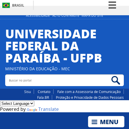
BRASIL
Simplifique!
ACESSIBILIDADE
ALTO CONTRASTE
MAPA DO SITE
Comunica BR
UNIVERSIDADE
Participe
FEDERAL DA
Acesso à informação
PARAÍBA - UFPB
Legislação
Canais
MINISTÉRIO DA EDUCAÇÃO - MEC
Buscar no portal
Bus
Sisu
Contato
Fale com a Assessoria de Comunicação
Fala.BR
Proteção e Privacidade de Dados Pessoais
Powered by
Translate