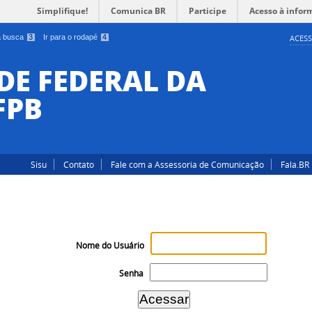
Simplifique!
Comunica BR
Participe
Acesso à infor
 a busca
3
Ir para o rodapé
4
ACESS
DE FEDERAL DA
FPB
Sisu
Contato
Fale com a Assessoria de Comunicação
Fala.BR
Nome do Usuário
Senha