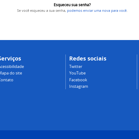
Esqueceu sua senha?
Se você esqueceu a sua senha,
podemos enviar uma nova para você
.
Serviços
Redes sociais
cessibilidade
Twitter
Mapa do site
YouTube
Contato
Facebook
Instagram