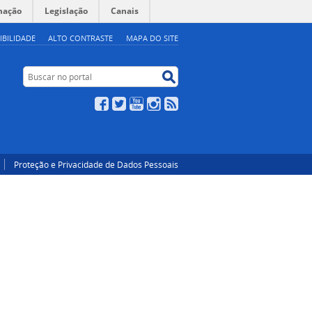
mação
Legislação
Canais
IBILIDADE
ALTO CONTRASTE
MAPA DO SITE
Buscar no portal
Buscar no portal
Facebook
Twitter
YouTube
Instagram
RSS
Proteção e Privacidade de Dados Pessoais