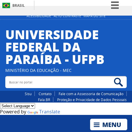
BRASIL
Simplifique!
ACESSIBILIDADE
ALTO CONTRASTE
MAPA DO SITE
Comunica BR
UNIVERSIDADE
Participe
FEDERAL DA
Acesso à informação
PARAÍBA - UFPB
Legislação
Canais
MINISTÉRIO DA EDUCAÇÃO - MEC
Buscar no portal
Bus
Sisu
Contato
Fale com a Assessoria de Comunicação
Fala.BR
Proteção e Privacidade de Dados Pessoais
Powered by
Translate