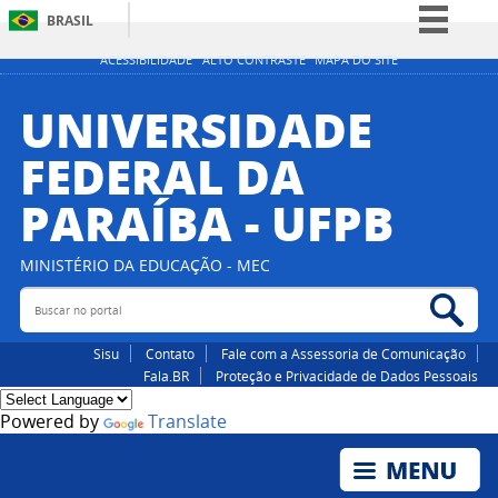
BRASIL
Simplifique!
ACESSIBILIDADE
ALTO CONTRASTE
MAPA DO SITE
Comunica BR
UNIVERSIDADE
Participe
FEDERAL DA
Acesso à informação
PARAÍBA - UFPB
Legislação
Canais
MINISTÉRIO DA EDUCAÇÃO - MEC
Buscar no portal
Bus
Sisu
Contato
Fale com a Assessoria de Comunicação
Fala.BR
Proteção e Privacidade de Dados Pessoais
Powered by
Translate