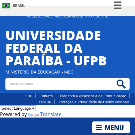
BRASIL
Simplifique!
ACESSIBILIDADE
ALTO CONTRASTE
MAPA DO SITE
Comunica BR
UNIVERSIDADE
Participe
FEDERAL DA
Acesso à informação
PARAÍBA - UFPB
Legislação
Canais
MINISTÉRIO DA EDUCAÇÃO - MEC
Buscar no portal
Bus
Sisu
Contato
Fale com a Assessoria de Comunicação
Fala.BR
Proteção e Privacidade de Dados Pessoais
Powered by
Translate