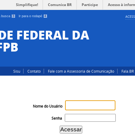
Simplifique!
Comunica BR
Participe
Acesso à infor
 a busca
3
Ir para o rodapé
4
ACESS
DE FEDERAL DA
FPB
Sisu
Contato
Fale com a Assessoria de Comunicação
Fala.BR
Nome do Usuário
Senha