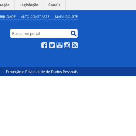
mação
Legislação
Canais
IBILIDADE
ALTO CONTRASTE
MAPA DO SITE
Buscar no portal
Buscar no portal
Facebook
Twitter
YouTube
Instagram
RSS
Proteção e Privacidade de Dados Pessoais