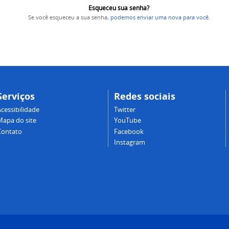
Esqueceu sua senha?
Se você esqueceu a sua senha,
podemos enviar uma nova para você
.
Serviços
Redes sociais
cessibilidade
Twitter
Mapa do site
YouTube
Contato
Facebook
Instagram