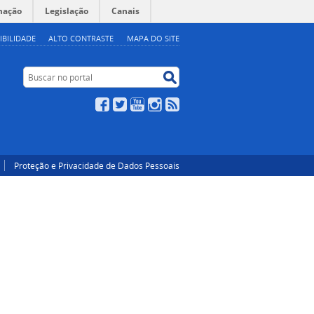
mação
Legislação
Canais
IBILIDADE
ALTO CONTRASTE
MAPA DO SITE
Buscar no portal
Buscar no portal
Facebook
Twitter
YouTube
Instagram
RSS
Proteção e Privacidade de Dados Pessoais