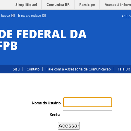
Simplifique!
Comunica BR
Participe
Acesso à infor
 a busca
3
Ir para o rodapé
4
ACESS
DE FEDERAL DA
FPB
Sisu
Contato
Fale com a Assessoria de Comunicação
Fala.BR
Nome do Usuário
Senha