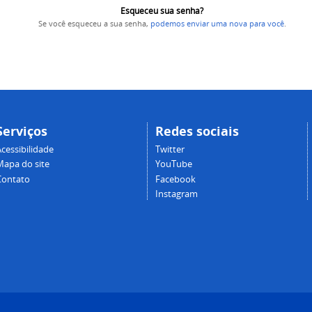
Esqueceu sua senha?
Se você esqueceu a sua senha,
podemos enviar uma nova para você
.
Serviços
Redes sociais
cessibilidade
Twitter
Mapa do site
YouTube
Contato
Facebook
Instagram