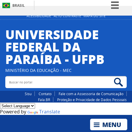
BRASIL
Simplifique!
ACESSIBILIDADE
ALTO CONTRASTE
MAPA DO SITE
Comunica BR
UNIVERSIDADE
Participe
FEDERAL DA
Acesso à informação
PARAÍBA - UFPB
Legislação
Canais
MINISTÉRIO DA EDUCAÇÃO - MEC
Buscar no portal
Bus
Sisu
Contato
Fale com a Assessoria de Comunicação
Fala.BR
Proteção e Privacidade de Dados Pessoais
Powered by
Translate