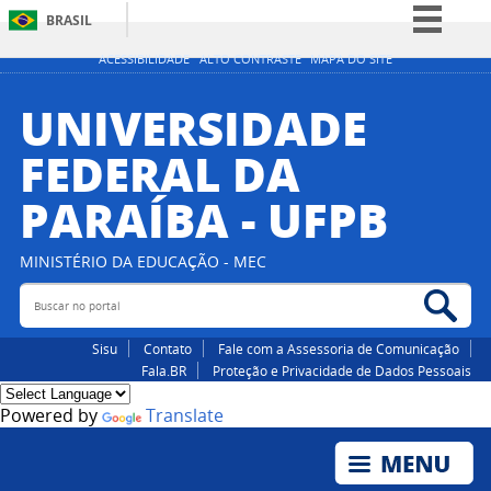
BRASIL
Simplifique!
ACESSIBILIDADE
ALTO CONTRASTE
MAPA DO SITE
Comunica BR
UNIVERSIDADE
Participe
FEDERAL DA
Acesso à informação
PARAÍBA - UFPB
Legislação
Canais
MINISTÉRIO DA EDUCAÇÃO - MEC
Buscar no portal
Bus
Sisu
Contato
Fale com a Assessoria de Comunicação
Fala.BR
Proteção e Privacidade de Dados Pessoais
Powered by
Translate