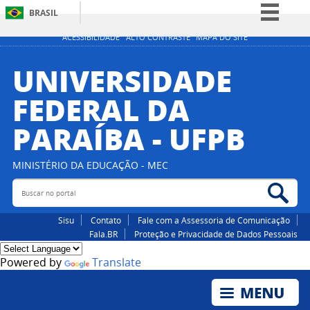
BRASIL
Simplifique!
ACESSIBILIDADE
ALTO CONTRASTE
MAPA DO SITE
Comunica BR
UNIVERSIDADE
Participe
FEDERAL DA
Acesso à informação
PARAÍBA - UFPB
Legislação
Canais
MINISTÉRIO DA EDUCAÇÃO - MEC
Buscar no portal
Bus
Sisu
Contato
Fale com a Assessoria de Comunicação
Fala.BR
Proteção e Privacidade de Dados Pessoais
Powered by
Translate