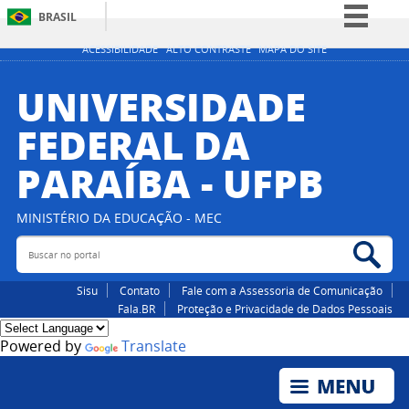
BRASIL
Simplifique!
ACESSIBILIDADE
ALTO CONTRASTE
MAPA DO SITE
Comunica BR
UNIVERSIDADE
Participe
FEDERAL DA
Acesso à informação
PARAÍBA - UFPB
Legislação
Canais
MINISTÉRIO DA EDUCAÇÃO - MEC
Buscar no portal
Bus
Sisu
Contato
Fale com a Assessoria de Comunicação
Fala.BR
Proteção e Privacidade de Dados Pessoais
Powered by
Translate