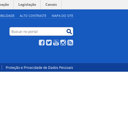
mação
Legislação
Canais
IBILIDADE
ALTO CONTRASTE
MAPA DO SITE
Buscar no portal
Buscar no portal
Facebook
Twitter
YouTube
Instagram
RSS
Proteção e Privacidade de Dados Pessoais