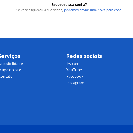
Esqueceu sua senha?
Se você esqueceu a sua senha,
podemos enviar uma nova para você
.
Serviços
Redes sociais
cessibilidade
Twitter
Mapa do site
YouTube
Contato
Facebook
Instagram