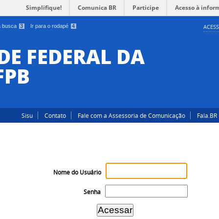
Simplifique!
Comunica BR
Participe
Acesso à infor
 a busca
3
Ir para o rodapé
4
ACESS
DE FEDERAL DA
FPB
Sisu
Contato
Fale com a Assessoria de Comunicação
Fala.BR
Nome do Usuário
Senha