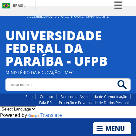
BRASIL
Simplifique!
ACESSIBILIDADE
ALTO CONTRASTE
MAPA DO SITE
Comunica BR
UNIVERSIDADE
Participe
FEDERAL DA
Acesso à informação
PARAÍBA - UFPB
Legislação
Canais
MINISTÉRIO DA EDUCAÇÃO - MEC
Buscar no portal
Bus
Sisu
Contato
Fale com a Assessoria de Comunicação
Fala.BR
Proteção e Privacidade de Dados Pessoais
Powered by
Translate