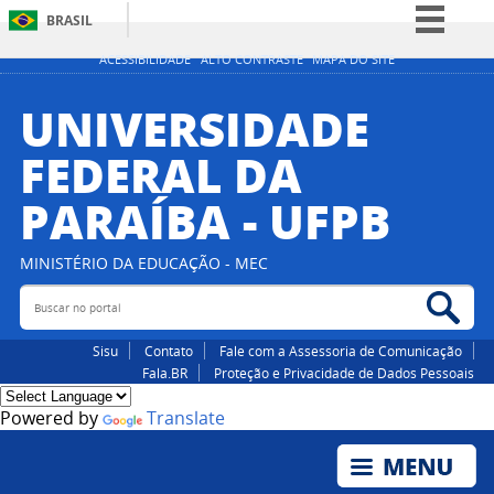
BRASIL
Simplifique!
ACESSIBILIDADE
ALTO CONTRASTE
MAPA DO SITE
Comunica BR
UNIVERSIDADE
Participe
FEDERAL DA
Acesso à informação
PARAÍBA - UFPB
Legislação
Canais
MINISTÉRIO DA EDUCAÇÃO - MEC
Buscar no portal
Bus
Sisu
Contato
Fale com a Assessoria de Comunicação
Fala.BR
Proteção e Privacidade de Dados Pessoais
Powered by
Translate