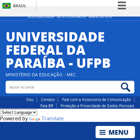
BRASIL
Simplifique!
ACESSIBILIDADE
ALTO CONTRASTE
MAPA DO SITE
Comunica BR
UNIVERSIDADE
Participe
FEDERAL DA
Acesso à informação
PARAÍBA - UFPB
Legislação
Canais
MINISTÉRIO DA EDUCAÇÃO - MEC
Buscar no portal
Bus
Sisu
Contato
Fale com a Assessoria de Comunicação
Fala.BR
Proteção e Privacidade de Dados Pessoais
Powered by
Translate