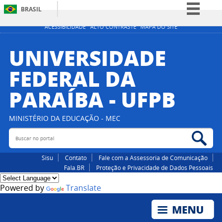
BRASIL
Simplifique!
ACESSIBILIDADE
ALTO CONTRASTE
MAPA DO SITE
Comunica BR
UNIVERSIDADE
Participe
FEDERAL DA
Acesso à informação
PARAÍBA - UFPB
Legislação
Canais
MINISTÉRIO DA EDUCAÇÃO - MEC
Buscar no portal
Bus
Sisu
Contato
Fale com a Assessoria de Comunicação
Fala.BR
Proteção e Privacidade de Dados Pessoais
Powered by
Translate