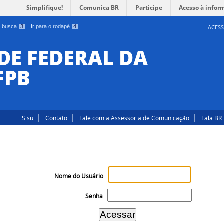
Simplifique!
Comunica BR
Participe
Acesso à infor
 a busca
3
Ir para o rodapé
4
ACESS
DE FEDERAL DA
FPB
Sisu
Contato
Fale com a Assessoria de Comunicação
Fala.BR
Nome do Usuário
Senha