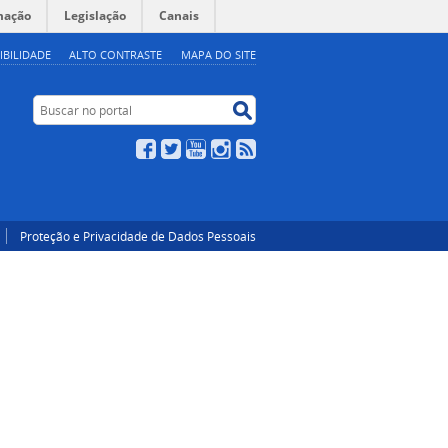
mação
Legislação
Canais
IBILIDADE
ALTO CONTRASTE
MAPA DO SITE
Buscar no portal
Buscar no portal
Facebook
Twitter
YouTube
Instagram
RSS
Proteção e Privacidade de Dados Pessoais