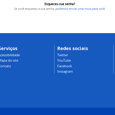
Esqueceu sua senha?
Se você esqueceu a sua senha,
podemos enviar uma nova para você
.
Serviços
Redes sociais
cessibilidade
Twitter
Mapa do site
YouTube
Contato
Facebook
Instagram