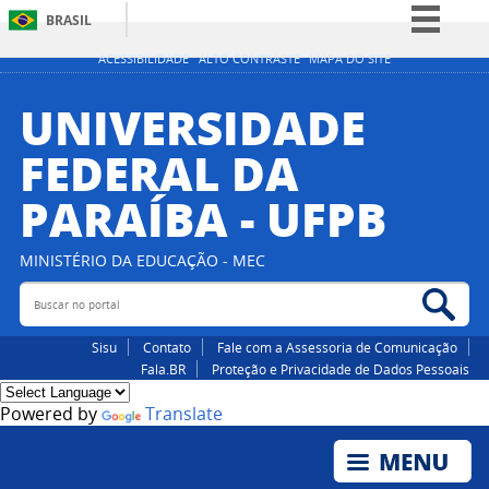
BRASIL
Simplifique!
ACESSIBILIDADE
ALTO CONTRASTE
MAPA DO SITE
Comunica BR
UNIVERSIDADE
Participe
FEDERAL DA
Acesso à informação
PARAÍBA - UFPB
Legislação
Canais
MINISTÉRIO DA EDUCAÇÃO - MEC
Buscar no portal
Bus
Sisu
Contato
Fale com a Assessoria de Comunicação
Fala.BR
Proteção e Privacidade de Dados Pessoais
Powered by
Translate