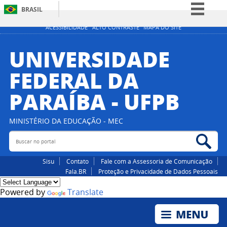
BRASIL
Simplifique!
ACESSIBILIDADE
ALTO CONTRASTE
MAPA DO SITE
Comunica BR
UNIVERSIDADE
Participe
FEDERAL DA
Acesso à informação
PARAÍBA - UFPB
Legislação
Canais
MINISTÉRIO DA EDUCAÇÃO - MEC
Buscar no portal
Bus
Sisu
Contato
Fale com a Assessoria de Comunicação
Fala.BR
Proteção e Privacidade de Dados Pessoais
Powered by
Translate