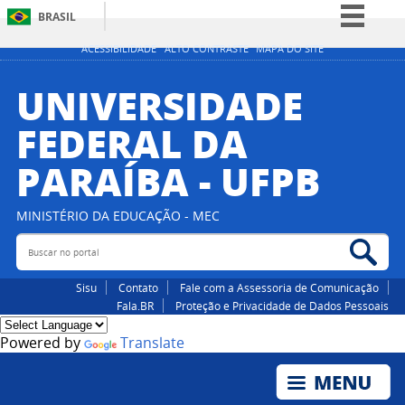
BRASIL
Simplifique!
ACESSIBILIDADE
ALTO CONTRASTE
MAPA DO SITE
Comunica BR
UNIVERSIDADE
Participe
FEDERAL DA
Acesso à informação
PARAÍBA - UFPB
Legislação
Canais
MINISTÉRIO DA EDUCAÇÃO - MEC
Buscar no portal
Bus
Sisu
Contato
Fale com a Assessoria de Comunicação
Fala.BR
Proteção e Privacidade de Dados Pessoais
Powered by
Translate