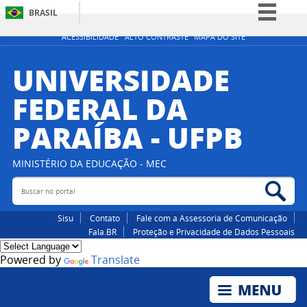
BRASIL
Simplifique!
ACESSIBILIDADE
ALTO CONTRASTE
MAPA DO SITE
Comunica BR
UNIVERSIDADE
Participe
FEDERAL DA
Acesso à informação
PARAÍBA - UFPB
Legislação
Canais
MINISTÉRIO DA EDUCAÇÃO - MEC
Buscar no portal
Bus
Sisu
Contato
Fale com a Assessoria de Comunicação
Fala.BR
Proteção e Privacidade de Dados Pessoais
Powered by
Translate