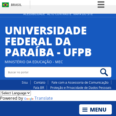
BRASIL
Simplifique!
ACESSIBILIDADE
ALTO CONTRASTE
MAPA DO SITE
Comunica BR
UNIVERSIDADE
Participe
FEDERAL DA
Acesso à informação
PARAÍBA - UFPB
Legislação
Canais
MINISTÉRIO DA EDUCAÇÃO - MEC
Buscar no portal
Bus
Sisu
Contato
Fale com a Assessoria de Comunicação
Fala.BR
Proteção e Privacidade de Dados Pessoais
Powered by
Translate