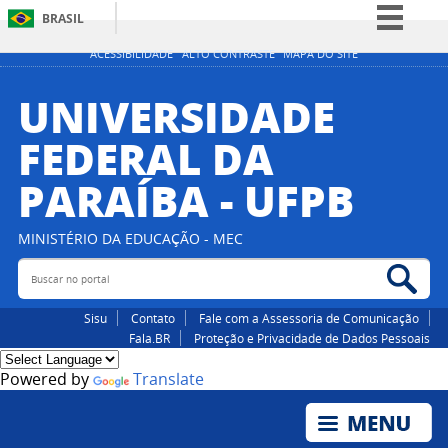
BRASIL
Simplifique!
ACESSIBILIDADE
ALTO CONTRASTE
MAPA DO SITE
Comunica BR
UNIVERSIDADE
Participe
FEDERAL DA
Acesso à informação
PARAÍBA - UFPB
Legislação
Canais
MINISTÉRIO DA EDUCAÇÃO - MEC
Buscar no portal
Bus
Sisu
Contato
Fale com a Assessoria de Comunicação
Fala.BR
Proteção e Privacidade de Dados Pessoais
Powered by
Translate