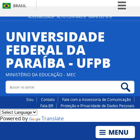
BRASIL
Simplifique!
ACESSIBILIDADE
ALTO CONTRASTE
MAPA DO SITE
Comunica BR
UNIVERSIDADE
Participe
FEDERAL DA
Acesso à informação
PARAÍBA - UFPB
Legislação
Canais
MINISTÉRIO DA EDUCAÇÃO - MEC
Buscar no portal
Bus
Sisu
Contato
Fale com a Assessoria de Comunicação
Fala.BR
Proteção e Privacidade de Dados Pessoais
Powered by
Translate