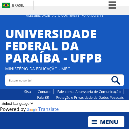
BRASIL
Simplifique!
ACESSIBILIDADE
ALTO CONTRASTE
MAPA DO SITE
Comunica BR
UNIVERSIDADE
Participe
FEDERAL DA
Acesso à informação
PARAÍBA - UFPB
Legislação
Canais
MINISTÉRIO DA EDUCAÇÃO - MEC
Buscar no portal
Bus
Sisu
Contato
Fale com a Assessoria de Comunicação
Fala.BR
Proteção e Privacidade de Dados Pessoais
Powered by
Translate