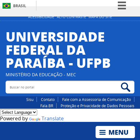
BRASIL
Simplifique!
ACESSIBILIDADE
ALTO CONTRASTE
MAPA DO SITE
Comunica BR
UNIVERSIDADE
Participe
FEDERAL DA
Acesso à informação
PARAÍBA - UFPB
Legislação
Canais
MINISTÉRIO DA EDUCAÇÃO - MEC
Buscar no portal
Bus
Sisu
Contato
Fale com a Assessoria de Comunicação
Fala.BR
Proteção e Privacidade de Dados Pessoais
Powered by
Translate