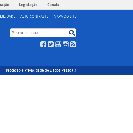
mação
Legislação
Canais
IBILIDADE
ALTO CONTRASTE
MAPA DO SITE
Buscar no portal
Buscar no portal
Facebook
Twitter
YouTube
Instagram
RSS
Proteção e Privacidade de Dados Pessoais