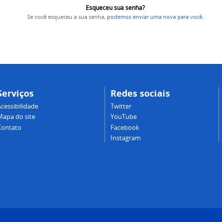
Esqueceu sua senha?
Se você esqueceu a sua senha,
podemos enviar uma nova para você
.
Serviços
Redes sociais
cessibilidade
Twitter
Mapa do site
YouTube
Contato
Facebook
Instagram