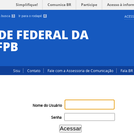
Simplifique!
Comunica BR
Participe
Acesso à infor
 a busca
3
Ir para o rodapé
4
ACESS
DE FEDERAL DA
FPB
Sisu
Contato
Fale com a Assessoria de Comunicação
Fala.BR
Nome do Usuário
Senha