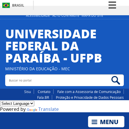
BRASIL
Simplifique!
ACESSIBILIDADE
ALTO CONTRASTE
MAPA DO SITE
Comunica BR
UNIVERSIDADE
Participe
FEDERAL DA
Acesso à informação
PARAÍBA - UFPB
Legislação
Canais
MINISTÉRIO DA EDUCAÇÃO - MEC
Buscar no portal
Bus
Sisu
Contato
Fale com a Assessoria de Comunicação
Fala.BR
Proteção e Privacidade de Dados Pessoais
Powered by
Translate