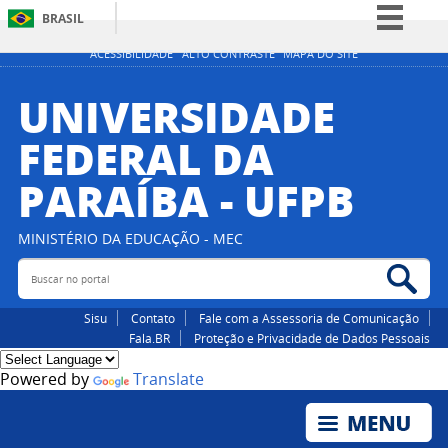
BRASIL
Simplifique!
ACESSIBILIDADE
ALTO CONTRASTE
MAPA DO SITE
Comunica BR
UNIVERSIDADE
Participe
FEDERAL DA
Acesso à informação
PARAÍBA - UFPB
Legislação
Canais
MINISTÉRIO DA EDUCAÇÃO - MEC
Buscar no portal
Bus
Sisu
Contato
Fale com a Assessoria de Comunicação
Fala.BR
Proteção e Privacidade de Dados Pessoais
Powered by
Translate