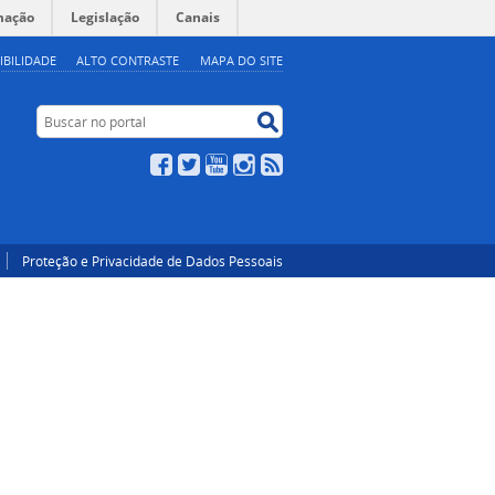
mação
Legislação
Canais
IBILIDADE
ALTO CONTRASTE
MAPA DO SITE
Buscar no portal
Buscar no portal
Facebook
Twitter
YouTube
Instagram
RSS
Proteção e Privacidade de Dados Pessoais