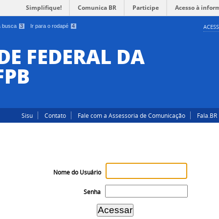
Simplifique!
Comunica BR
Participe
Acesso à infor
 a busca
3
Ir para o rodapé
4
ACESS
DE FEDERAL DA
FPB
Sisu
Contato
Fale com a Assessoria de Comunicação
Fala.BR
Nome do Usuário
Senha