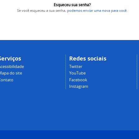
Esqueceu sua senha?
Se você esqueceu a sua senha,
podemos enviar uma nova para você
.
Serviços
Redes sociais
cessibilidade
Twitter
Mapa do site
YouTube
Contato
Facebook
Instagram