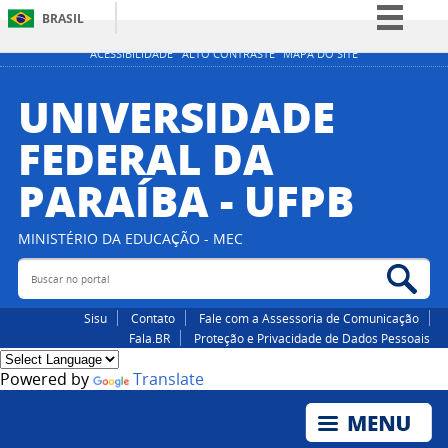
BRASIL
Simplifique!
ACESSIBILIDADE
ALTO CONTRASTE
MAPA DO SITE
Comunica BR
UNIVERSIDADE
Participe
FEDERAL DA
Acesso à informação
PARAÍBA - UFPB
Legislação
Canais
MINISTÉRIO DA EDUCAÇÃO - MEC
Buscar no portal
Bus
Sisu
Contato
Fale com a Assessoria de Comunicação
Fala.BR
Proteção e Privacidade de Dados Pessoais
Powered by
Translate