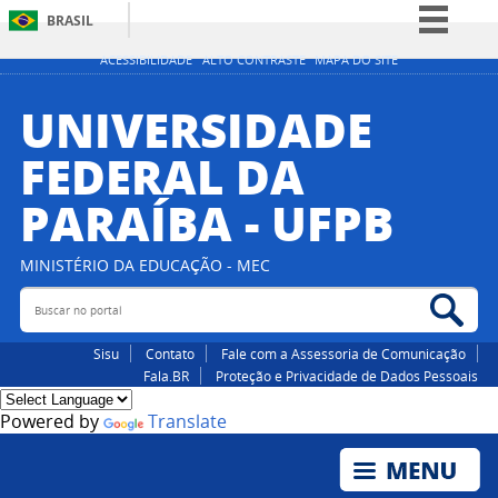
BRASIL
Simplifique!
ACESSIBILIDADE
ALTO CONTRASTE
MAPA DO SITE
Comunica BR
UNIVERSIDADE
Participe
FEDERAL DA
Acesso à informação
PARAÍBA - UFPB
Legislação
Canais
MINISTÉRIO DA EDUCAÇÃO - MEC
Buscar no portal
Bus
Sisu
Contato
Fale com a Assessoria de Comunicação
Fala.BR
Proteção e Privacidade de Dados Pessoais
Powered by
Translate