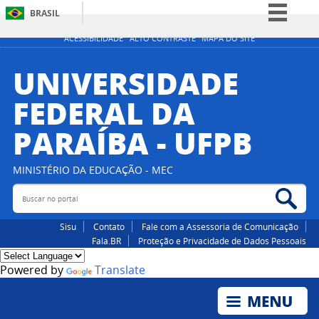
BRASIL
Simplifique!
ACESSIBILIDADE
ALTO CONTRASTE
MAPA DO SITE
Comunica BR
UNIVERSIDADE
Participe
FEDERAL DA
Acesso à informação
PARAÍBA - UFPB
Legislação
Canais
MINISTÉRIO DA EDUCAÇÃO - MEC
Buscar no portal
Bus
Sisu
Contato
Fale com a Assessoria de Comunicação
Fala.BR
Proteção e Privacidade de Dados Pessoais
Powered by
Translate