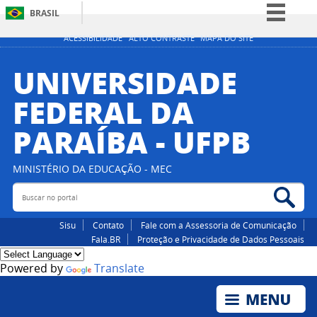
BRASIL
Simplifique!
ACESSIBILIDADE
ALTO CONTRASTE
MAPA DO SITE
Comunica BR
UNIVERSIDADE
Participe
FEDERAL DA
Acesso à informação
PARAÍBA - UFPB
Legislação
Canais
MINISTÉRIO DA EDUCAÇÃO - MEC
Buscar no portal
Bus
Sisu
Contato
Fale com a Assessoria de Comunicação
Fala.BR
Proteção e Privacidade de Dados Pessoais
Powered by
Translate