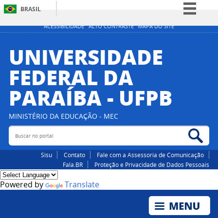
BRASIL
Simplifique!
ACESSIBILIDADE
ALTO CONTRASTE
MAPA DO SITE
Comunica BR
UNIVERSIDADE
Participe
FEDERAL DA
Acesso à informação
PARAÍBA - UFPB
Legislação
Canais
MINISTÉRIO DA EDUCAÇÃO - MEC
Buscar no portal
Bus
Sisu
Contato
Fale com a Assessoria de Comunicação
Fala.BR
Proteção e Privacidade de Dados Pessoais
Powered by
Translate