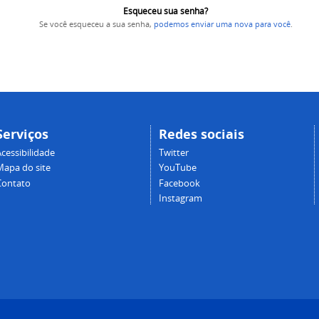
Esqueceu sua senha?
Se você esqueceu a sua senha,
podemos enviar uma nova para você
.
Serviços
Redes sociais
cessibilidade
Twitter
Mapa do site
YouTube
Contato
Facebook
Instagram