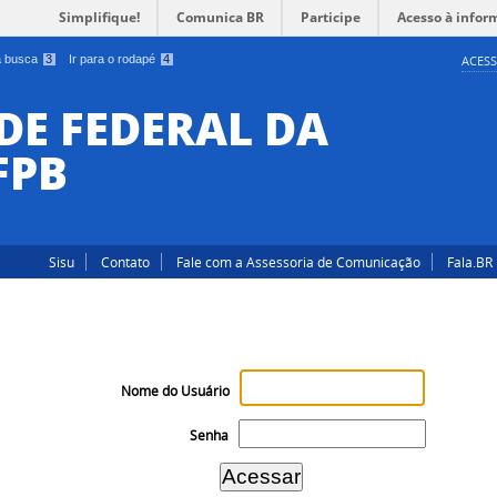
Simplifique!
Comunica BR
Participe
Acesso à infor
 a busca
3
Ir para o rodapé
4
ACESS
DE FEDERAL DA
FPB
Sisu
Contato
Fale com a Assessoria de Comunicação
Fala.BR
Nome do Usuário
Senha