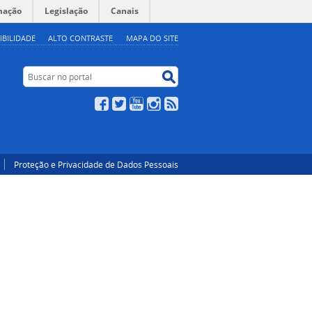
mação
Legislação
Canais
IBILIDADE
ALTO CONTRASTE
MAPA DO SITE
Buscar no portal
Buscar no portal
Facebook
Twitter
YouTube
Instagram
RSS
Proteção e Privacidade de Dados Pessoais