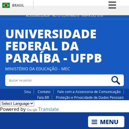
BRASIL
Simplifique!
ACESSIBILIDADE
ALTO CONTRASTE
MAPA DO SITE
Comunica BR
UNIVERSIDADE
Participe
FEDERAL DA
Acesso à informação
PARAÍBA - UFPB
Legislação
Canais
MINISTÉRIO DA EDUCAÇÃO - MEC
Buscar no portal
Bus
Sisu
Contato
Fale com a Assessoria de Comunicação
Fala.BR
Proteção e Privacidade de Dados Pessoais
Powered by
Translate