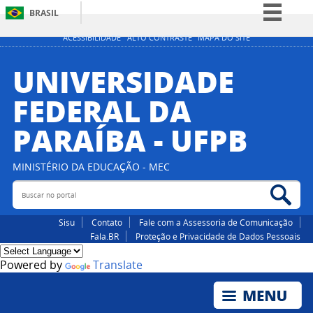
BRASIL
Simplifique!
ACESSIBILIDADE
ALTO CONTRASTE
MAPA DO SITE
Comunica BR
UNIVERSIDADE
Participe
FEDERAL DA
Acesso à informação
PARAÍBA - UFPB
Legislação
Canais
MINISTÉRIO DA EDUCAÇÃO - MEC
Buscar no portal
Bus
Sisu
Contato
Fale com a Assessoria de Comunicação
Fala.BR
Proteção e Privacidade de Dados Pessoais
Powered by
Translate