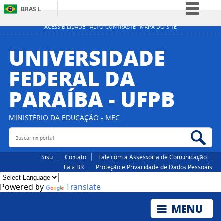
BRASIL
Simplifique!
ACESSIBILIDADE
ALTO CONTRASTE
MAPA DO SITE
Comunica BR
UNIVERSIDADE
Participe
FEDERAL DA
Acesso à informação
PARAÍBA - UFPB
Legislação
Canais
MINISTÉRIO DA EDUCAÇÃO - MEC
Buscar no portal
Bus
Sisu
Contato
Fale com a Assessoria de Comunicação
Fala.BR
Proteção e Privacidade de Dados Pessoais
Powered by
Translate