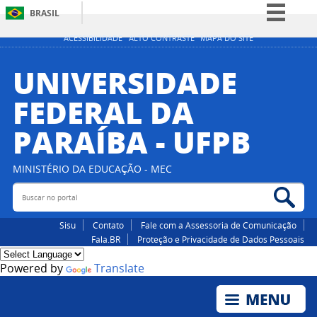
BRASIL
Simplifique!
ACESSIBILIDADE
ALTO CONTRASTE
MAPA DO SITE
Comunica BR
UNIVERSIDADE
Participe
FEDERAL DA
Acesso à informação
PARAÍBA - UFPB
Legislação
Canais
MINISTÉRIO DA EDUCAÇÃO - MEC
Buscar no portal
Bus
Sisu
Contato
Fale com a Assessoria de Comunicação
Fala.BR
Proteção e Privacidade de Dados Pessoais
Powered by
Translate