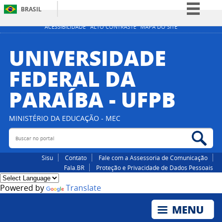
BRASIL
Simplifique!
ACESSIBILIDADE
ALTO CONTRASTE
MAPA DO SITE
Comunica BR
UNIVERSIDADE
Participe
FEDERAL DA
Acesso à informação
PARAÍBA - UFPB
Legislação
Canais
MINISTÉRIO DA EDUCAÇÃO - MEC
Buscar no portal
Bus
Sisu
Contato
Fale com a Assessoria de Comunicação
Fala.BR
Proteção e Privacidade de Dados Pessoais
Powered by
Translate