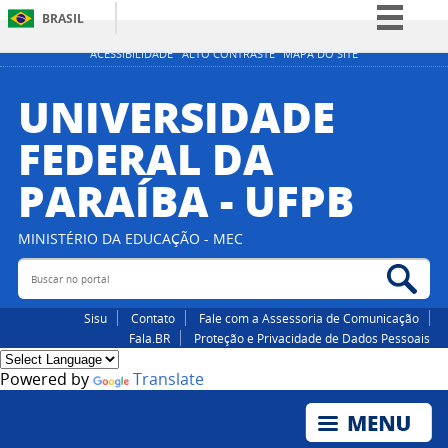
BRASIL
Simplifique!
ACESSIBILIDADE
ALTO CONTRASTE
MAPA DO SITE
Comunica BR
UNIVERSIDADE
Participe
FEDERAL DA
Acesso à informação
PARAÍBA - UFPB
Legislação
Canais
MINISTÉRIO DA EDUCAÇÃO - MEC
Buscar no portal
Bus
Sisu
Contato
Fale com a Assessoria de Comunicação
Fala.BR
Proteção e Privacidade de Dados Pessoais
Powered by
Translate