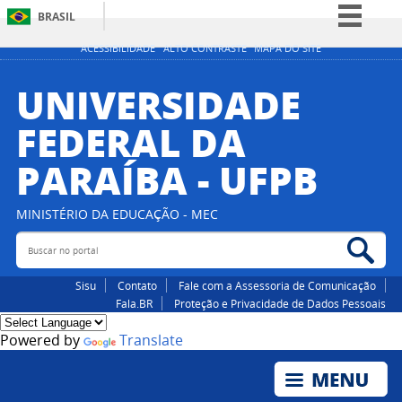
BRASIL
Simplifique!
ACESSIBILIDADE
ALTO CONTRASTE
MAPA DO SITE
Comunica BR
UNIVERSIDADE
Participe
FEDERAL DA
Acesso à informação
PARAÍBA - UFPB
Legislação
Canais
MINISTÉRIO DA EDUCAÇÃO - MEC
Buscar no portal
Bus
Sisu
Contato
Fale com a Assessoria de Comunicação
Fala.BR
Proteção e Privacidade de Dados Pessoais
Powered by
Translate