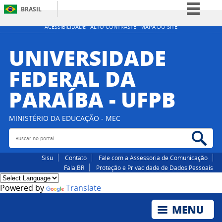
BRASIL
Simplifique!
ACESSIBILIDADE
ALTO CONTRASTE
MAPA DO SITE
Comunica BR
UNIVERSIDADE
Participe
FEDERAL DA
Acesso à informação
PARAÍBA - UFPB
Legislação
Canais
MINISTÉRIO DA EDUCAÇÃO - MEC
Buscar no portal
Bus
Sisu
Contato
Fale com a Assessoria de Comunicação
Fala.BR
Proteção e Privacidade de Dados Pessoais
Powered by
Translate